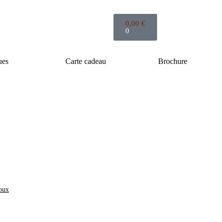
0,00
€
0
ues
Carte cadeau
Brochure