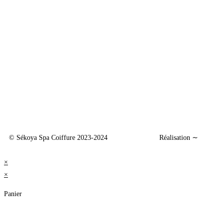
Mentions légales
Politique de conf
CGV
© Sékoya Spa Coiffure 2023-2024 Réalisation ∼
Yume-Di
×
×
Panier