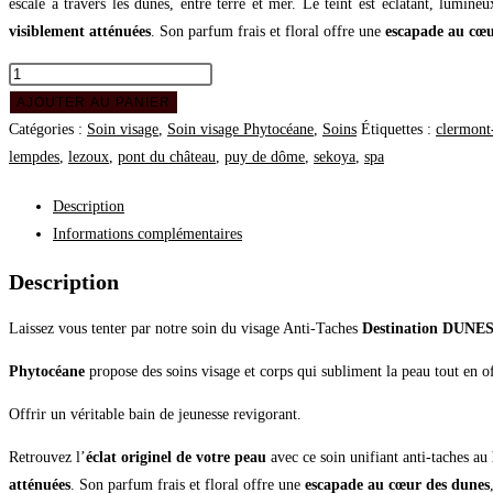
escale à travers les dunes, entre terre et mer. Le teint est éclatant, lumine
visiblement atténuées
. Son parfum frais et floral offre une
escapade au cœu
AJOUTER AU PANIER
Catégories :
Soin visage
,
Soin visage Phytocéane
,
Soins
Étiquettes :
clermont
lempdes
,
lezoux
,
pont du château
,
puy de dôme
,
sekoya
,
spa
Description
Informations complémentaires
Description
Laissez vous tenter par notre soin du visage Anti-Taches
Destination DUNE
Phytocéane
propose des soins visage et corps qui subliment la peau tout en of
Offrir un véritable bain de jeunesse revigorant.
Retrouvez l’
éclat originel de votre peau
avec ce soin unifiant anti-taches au
atténuées
. Son parfum frais et floral offre une
escapade au cœur des dunes