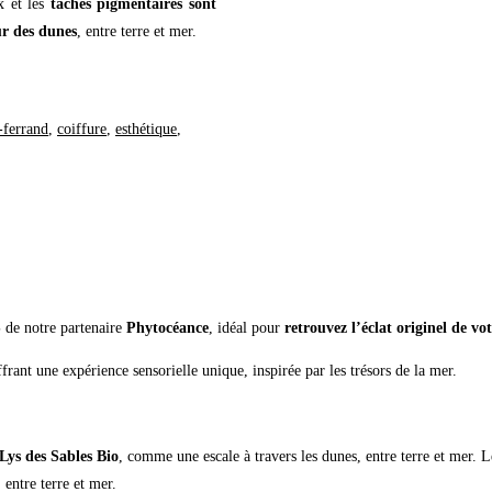
ux et les
taches pigmentaires sont
r des dunes
, entre terre et mer.
-ferrand
,
coiffure
,
esthétique
,
S
de notre partenaire
Phytocéance
, idéal pour
retrouvez l’éclat originel de vo
frant une expérience sensorielle unique, inspirée par les trésors de la mer.
Lys des Sables Bio
, comme une escale à travers les dunes, entre terre et mer. L
, entre terre et mer.