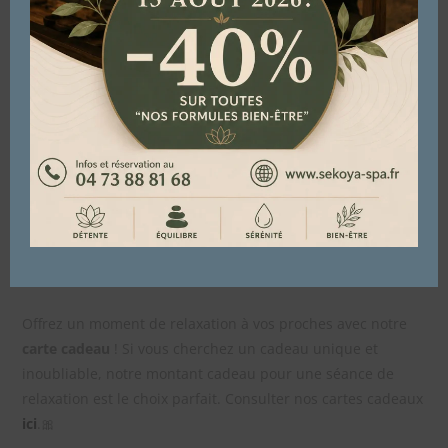
les sportifs qui ont besoin d’une récupération musculaire
optimale.
⌛
Durée de la prestation :
Massage corps dos, bras, nuque : 30mn.
Nous sommes impatients de vous accueillir et de vous offrir
une expérience de bien-être.
Profitez de notre offre en solo, duo ou en trio !
Offrez un moment de relaxation à vos proches avec notre
carte cadeau
! Si vous cherchez un cadeau unique et
inoubliable, notre montant cadeau pour une séance de
relaxation est le choix parfait. Consulter nos cartes cadeaux
ici
.🎀