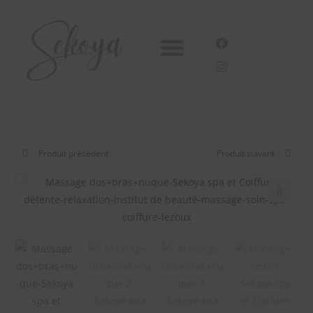
Nos formules Bien-être
Soins esthétiques
Carte cadeau
Produit précédent
Produit suivant
🔍