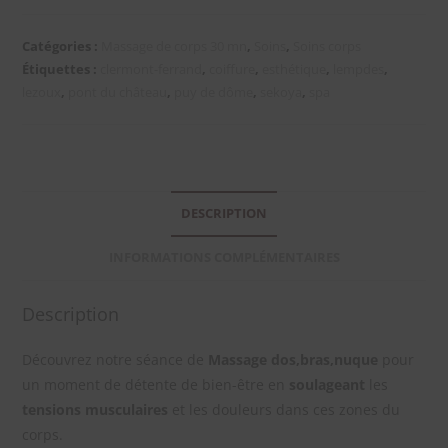
Catégories :
Massage de corps 30 mn
,
Soins
,
Soins corps
Étiquettes :
clermont-ferrand
,
coiffure
,
esthétique
,
lempdes
,
lezoux
,
pont du château
,
puy de dôme
,
sekoya
,
spa
DESCRIPTION
INFORMATIONS COMPLÉMENTAIRES
Description
Découvrez notre séance de
Massage dos,bras,nuque
pour
un moment de détente de bien-être en
soulageant
les
tensions musculaires
et les douleurs dans ces zones du
corps.