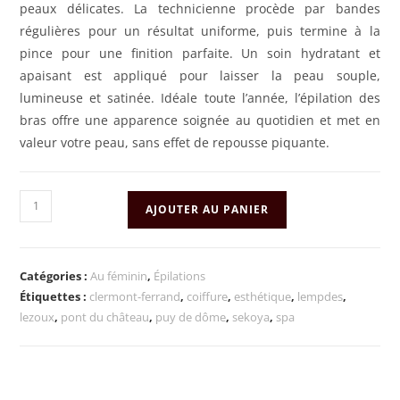
peaux délicates. La technicienne procède par bandes
régulières pour un résultat uniforme, puis termine à la
pince pour une finition parfaite. Un soin hydratant et
apaisant est appliqué pour laisser la peau souple,
lumineuse et satinée. Idéale toute l’année, l’épilation des
bras offre une apparence soignée au quotidien et met en
valeur votre peau, sans effet de repousse piquante.
AJOUTER AU PANIER
Catégories :
Au féminin
,
Épilations
Étiquettes :
clermont-ferrand
,
coiffure
,
esthétique
,
lempdes
,
lezoux
,
pont du château
,
puy de dôme
,
sekoya
,
spa