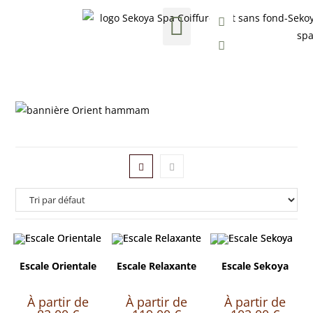
Nos formules Bien-être
Soins esthétiques
Carte cadeau
Escale Orientale
Escale Relaxante
Escale Sekoya
À partir de
À partir de
À partir de