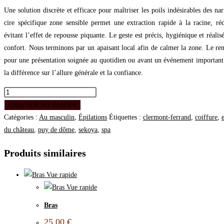
Une solution discrète et efficace pour maîtriser les poils indésirables des nar
cire spécifique zone sensible permet une extraction rapide à la racine, réd
évitant l’effet de repousse piquante. Le geste est précis, hygiénique et réalis
confort. Nous terminons par un apaisant local afin de calmer la zone. Le rend
pour une présentation soignée au quotidien ou avant un événement important.
la différence sur l’allure générale et la confiance.
AJOUTER AU PANIER
Catégories :
Au masculin
,
Épilations
Étiquettes :
clermont-ferrand
,
coiffure
,
du château
,
puy de dôme
,
sekoya
,
spa
Produits similaires
Vue rapide
Vue rapide
Bras
25,00
€