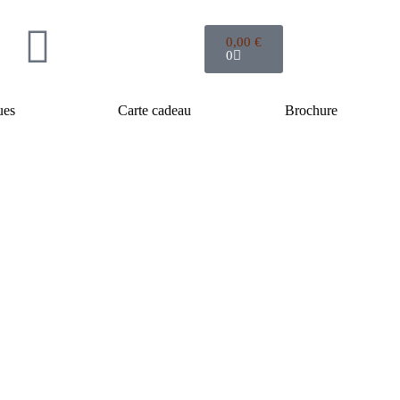
0,00
€
0
ues
Carte cadeau
Brochure