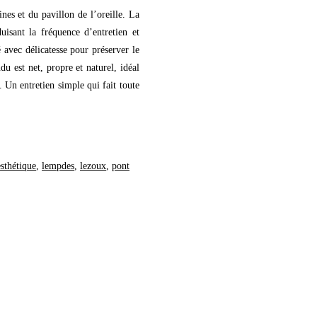
ines et du pavillon de l’oreille. La
uisant la fréquence d’entretien et
é avec délicatesse pour préserver le
u est net, propre et naturel, idéal
 Un entretien simple qui fait toute
esthétique
,
lempdes
,
lezoux
,
pont