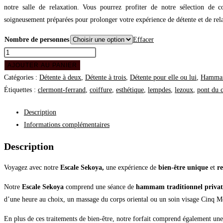
notre salle de relaxation. Vous pourrez profiter de notre sélection de co
soigneusement préparées pour prolonger votre expérience de détente et de rel
Nombre de personnes
Effacer
AJOUTER AU PANIER
Catégories :
Détente à deux
,
Détente à trois
,
Détente pour elle ou lui
,
Hammam
Étiquettes :
clermont-ferrand
,
coiffure
,
esthétique
,
lempdes
,
lezoux
,
pont du 
Description
Informations complémentaires
Description
Voyagez avec notre
Escale Sekoya,
une expérience de
bien-être unique
et
r
Notre
Escale Sekoya
comprend une séance de
hammam traditionnel privat
d’une heure au choix, un massage du corps oriental ou un soin visage Cinq M
En plus de ces traitements de bien-être, notre forfait comprend également un