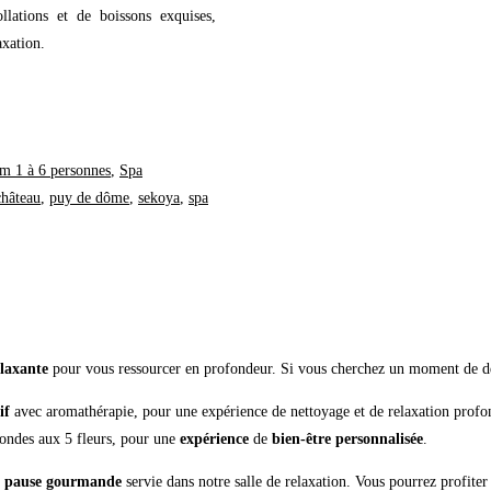
llations et de boissons exquises,
axation.
 1 à 6 personnes
,
Spa
château
,
puy de dôme
,
sekoya
,
spa
elaxante
pour vous ressourcer en profondeur. Si vous cherchez un moment de déte
if
avec aromathérapie, pour une expérience de nettoyage et de relaxation profond
ondes aux 5 fleurs, pour une
expérience
de
bien-être personnalisée
.
e
pause gourmande
servie dans notre salle de relaxation. Vous pourrez profiter