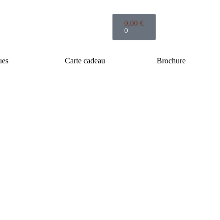
0,00
€
0
ues
Carte cadeau
Brochure