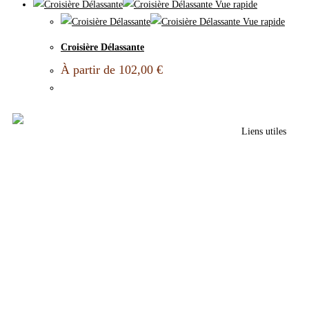
Vue rapide
Vue rapide
Croisière Délassante
À partir de
102,00
€
Liens utiles
Mentions légales
Politique de conf
CGV