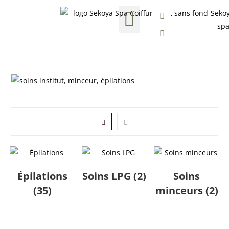
Nos formules Bien-être
Soins esthétiques
Carte cadeau
Épilations
Soins LPG
(2)
Soins
(35)
minceurs
(2)