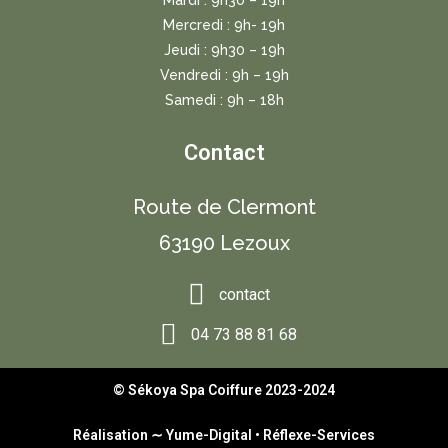
Mercredi : 9h- 19h
Jeudi : 9h30 – 19h
Vendredi : 9h – 19h
Samedi : 9h – 18h
Contact
Route de Clermont
63190 Lezoux
contact
04 73 88 81 68
© Sékoya Spa Coiffure 2023-2024
Réalisation ∼
Yume-Digital
•
Réflexe-Services