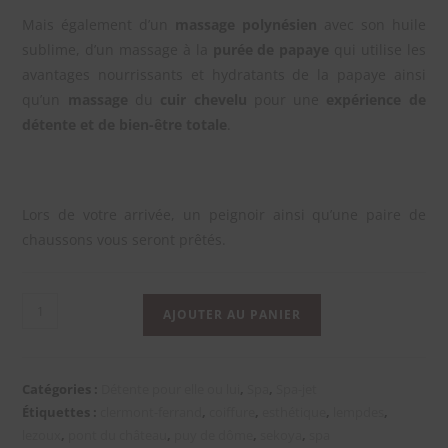
Mais également d’un
massage polynésien
avec son huile
sublime, d’un massage à la
purée de papaye
qui utilise les
avantages nourrissants et hydratants de la papaye ainsi
qu’un
massage
du
cuir chevelu
pour une
expérience de
détente et de bien-être totale
.
Lors de votre arrivée, un peignoir ainsi qu’une paire de
chaussons vous seront prêtés.
AJOUTER AU PANIER
Catégories :
Détente pour elle ou lui
,
Spa
,
Spa-jet
Étiquettes :
clermont-ferrand
,
coiffure
,
esthétique
,
lempdes
,
lezoux
,
pont du château
,
puy de dôme
,
sekoya
,
spa