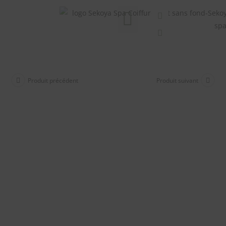
Nos formules Bien-être
Soins esthétiques
Carte cadeau
Produit précédent
Produit suivant