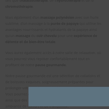
tels que
thalassothérapie
, de
l’hydrothérapie
et de la
chromothérapie
.
Mais également d’un
massage polynésien
avec son huile
sublime, d’un massage à la
purée de papaye
qui utilise les
avantages nourrissants et hydratants de la papaye ainsi
qu’un
massage
du
cuir chevelu
pour une
expérience de
détente et de bien-être totale
.
Vous aurez également accès à notre salle de relaxation, où
vous pourrez vous reposer confortablement tout en
profitant de notre
pause gourmande
.
Notre pause gourmande est une sélection de collations et
de boissons exquises, soigneusement préparées pour
prolonger votre expérience de détente et de relaxation.
Vous pourrez déguster des collations sucrées et salées
ainsi que des boissons rafraîchissantes, le tout dans une
ambiance de confort et de tranquillité.