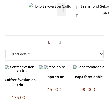
Nos formules Bien-être
Soins esthétiques
Carte cadeau
Papa en or
Papa formidable
Coffret évasion en
trio
45,00
€
90,00
€
135,00
€